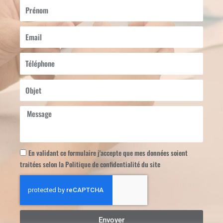
d
b
Prénom
i
e
n
Email
Téléphone
Objet
Message
En validant ce formulaire j'accepte que mes données soient
traitées selon la Politique de confidentialité du site
Envoyer