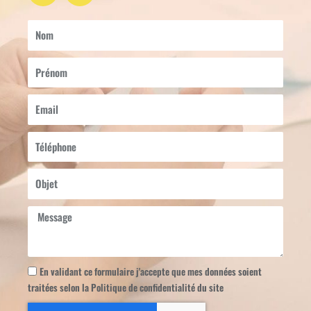
n
u
k
t
Nom
e
u
d
b
Prénom
i
e
n
Email
Téléphone
Objet
Message
En validant ce formulaire j'accepte que mes données soient
traitées selon la Politique de confidentialité du site