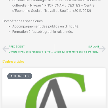
Diplôme de « Manager d’organismes à vocation sociale et
culturelle » Niveau 1 RNCP.CNAM / CESTES – Centre
d’Economie Sociale, Travail et Société-(2011/2012)
Compétences spécifiques
Accompagnement des publics en difficulté.
Formation à l’autobiographie raisonnée.
Précédent
Su
PRÉCÉDENT
SUIVANT
Compte-rendu de la rencontre REPAIRA du 13 avril 2013
Article sur la frontière entre la thérapie et l’intervention (2013)
D'autres articles
ACTUALITÉS