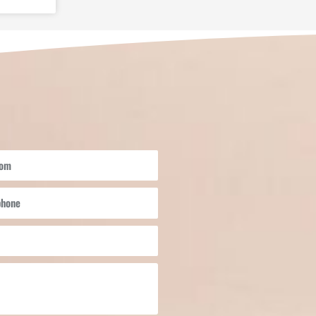
om
hone