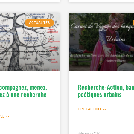
ACTUALITÉS
compagnez, menez,
Recherche-Action, ba
pez à une recherche-
poétiques urbains
LIRE L'ARTICLE >>
CLE >>
9 décembre 2025