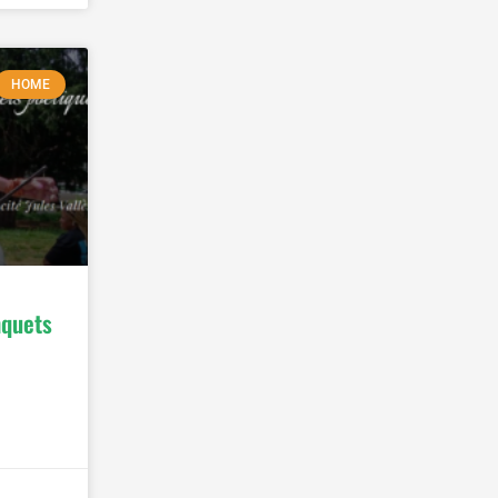
HOME
nquets