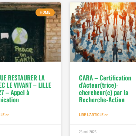
HOME
UE RESTAURER LA
CARA – Certification
EC LE VIVANT – LILLE
d’Acteur(trice)-
7 – Appel à
chercheur(e) par la
ication
Recherche-Action
CLE >>
LIRE L'ARTICLE >>
23 mai 2026