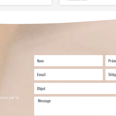
Nom
Prén
Email
Télép
Objet
tion par la
Message