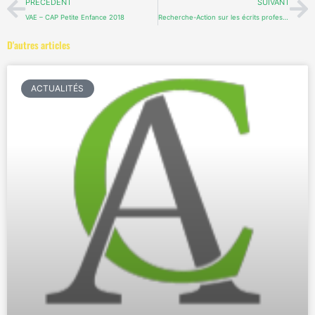
Précédent
Su
PRÉCÉDENT
SUIVANT
VAE – CAP Petite Enfance 2018
Recherche-Action sur les écrits professionnels
D'autres articles
ACTUALITÉS