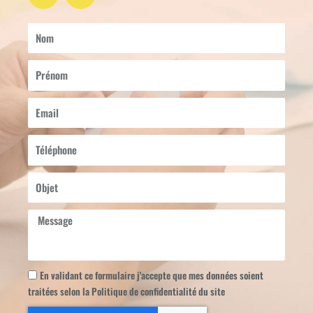
i
o
n
u
k
t
Nom
e
u
d
b
Prénom
i
e
n
Email
Téléphone
Objet
Message
En validant ce formulaire j'accepte que mes données soient
traitées selon la Politique de confidentialité du site