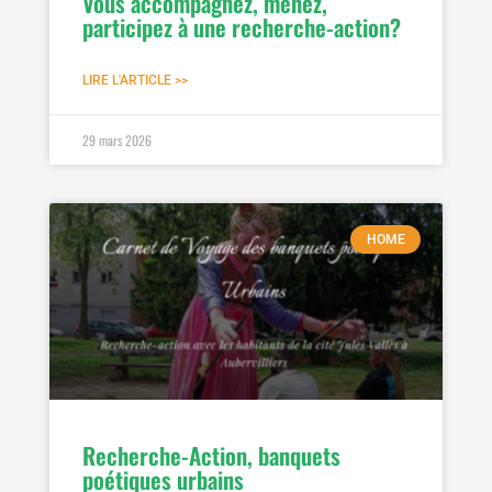
Vous accompagnez, menez,
participez à une recherche-action?
LIRE L'ARTICLE >>
29 mars 2026
HOME
Recherche-Action, banquets
poétiques urbains