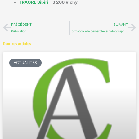
TRAORE Sibiri
– 3 200 Vichy
Précédent
Su
PRÉCÉDENT
SUIVANT
Publication
Formation à la démarche autobiographique
D'autres articles
ACTUALITÉS