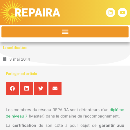
Aller
au
L
Y
i
o
contenu
n
u
k
t
e
u
d
b
i
e
n
La certification
3 mai 2014
Partager cet article
Les membres du réseau REPAIRA sont détenteurs d’un
diplôme
de niveau 7
(Master) dans le domaine de l’accompagnement.
La
certification
de son côté a pour objet de
garantir aux