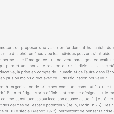
permettent de proposer une vision profondément humaniste 
relie des phénomènes « où les individus peuvent s’entraider, s
xe permet-elle l’émergence d’un nouveau paradigme éducatif « 
i permet une nouvelle relation entre l’individu et la sociét
cative, la prise en compte de l’humain et de l’autre dans l’éco
en plus ou moins direct avec celui de l’éducation nouvelle ?
 à l’organisation de principes communs constitutifs d’une thé
André Bejin et Edgar Morin définissent comme désignant « le 
ne comme constituant sa surface, son espace actuel […] et l’éme
 des germes de l’espace potentiel » (Bejin, Morin, 1976). Ces n
oitié du XXe siècle (Arendt, 1972), permettent de penser la cri