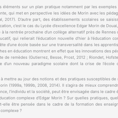
s éléments sur un plan pratique notamment par les exemples
vante, qui met en perspective les idées de Morin avec les péd
l, 2017). D’autre part, des établissements scolaires se sais
ducation, c’est le cas du Lycée d’excellence Edgar Morin de Dou
e à la rentrée prochaine d’un collège alternatif près de Ren
if, qui relierait l’éducation nouvelle d’hier à l’éducation 
uête d’une école basée sur une transversalité dans les apprent
erches en éducation montrent en effet que les innovations des 
e de remèdes (Gutierrez, Besse, Prost, 2012 ; Riondet, Hofstet
e d’un nouveau paradigme scolaire dont la crise de l’école c
ise à mettre au jour des notions et des pratiques susceptibles 
Morin (1999a, 1999b, 2008, 2014). Il s’agira de mieux compre
e, l’individu et la société, peut être envisagée dans le cadre éd
ducation complexe d’Edgar Morin ? Sur quelles pratiques, que
elle être pensée dans le cadre de la formation des enseignan
e complexe ?