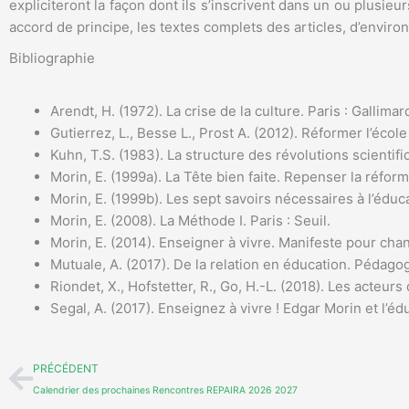
expliciteront la façon dont ils s’inscrivent dans un ou plusie
accord de principe, les textes complets des articles, d’enviro
Bibliographie
Arendt, H. (1972). La crise de la culture. Paris : Gallimard,
Gutierrez, L., Besse L., Prost A. (2012). Réformer l’éco
Kuhn, T.S. (1983). La structure des révolutions scientifi
Morin, E. (1999a). La Tête bien faite. Repenser la réform
Morin, E. (1999b). Les sept savoirs nécessaires à l’éducat
Morin, E. (2008). La Méthode I. Paris : Seuil.
Morin, E. (2014). Enseigner à vivre. Manifeste pour chan
Mutuale, A. (2017). De la relation en éducation. Pédagogi
Riondet, X., Hofstetter, R., Go, H.-L. (2018). Les acteur
Segal, A. (2017). Enseignez à vivre ! Edgar Morin et l’é
Précédent
PRÉCÉDENT
Calendrier des prochaines Rencontres REPAIRA 2026 2027