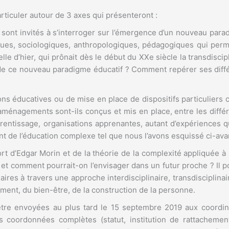
rticuler autour de 3 axes qui présenteront :
 sont invités à s’interroger sur l’émergence d’un nouveau par
ques, sociologiques, anthropologiques, pédagogiques qui permett
le d’hier, qui prônait dès le début du XXe siècle la transdiscipl
de ce nouveau paradigme éducatif ? Comment repérer ses différ
s éducatives ou de mise en place de dispositifs particuliers 
ménagements sont-ils conçus et mis en place, entre les différe
tissage, organisations apprenantes, autant d’expériences qui
 de l’éducation complexe tel que nous l’avons esquissé ci-ava
ort d’Edgar Morin et de la théorie de la complexité appliquée à
t comment pourrait-on l’envisager dans un futur proche ? Il pou
ires à travers une approche interdisciplinaire, transdisciplina
ment, du bien-être, de la construction de la personne.
être envoyées au plus tard le 15 septembre 2019 aux coordinat
rs coordonnées complètes (statut, institution de rattachemen