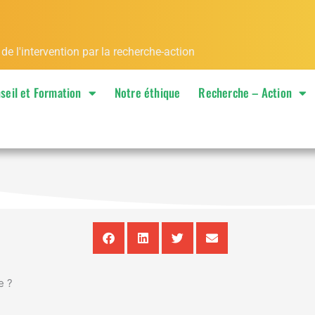
 l'intervention par la recherche-action
seil et Formation
Notre éthique
Recherche – Action
e ?