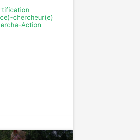
tification
rice)-chercheur(e)
herche-Action