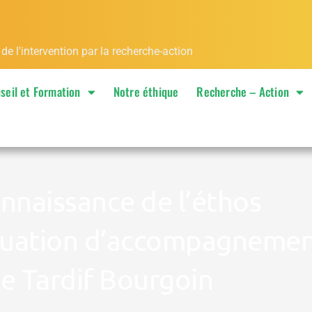
 l'intervention par la recherche-action
seil et Formation
Notre éthique
Recherche – Action
nnaissance de l’éthos
ituation d’accompagnemen
e Tardif Bourgoin