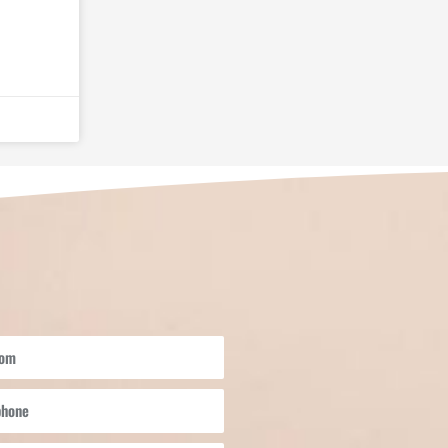
om
hone