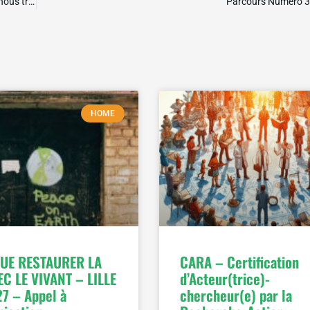
Février 2017 – « Écologie et Formation » DEHORS, ces milieux qui nous trans-forment
Parcours Numéro 3
HOME
UE RESTAURER LA
CARA – Certification
EC LE VIVANT – LILLE
d’Acteur(trice)-
7 – Appel à
chercheur(e) par la