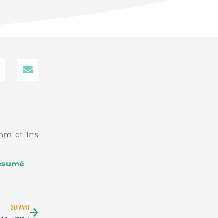
m et Irts
Résumé
Suivant
SUIVANT