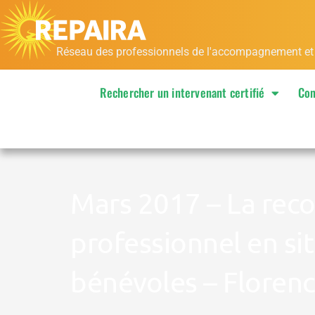
Aller
au
contenu
Réseau des professionnels de l'accompagnement et de
Rechercher un intervenant certifié
Con
Mars 2017 – La reco
professionnel en s
bénévoles – Florenc