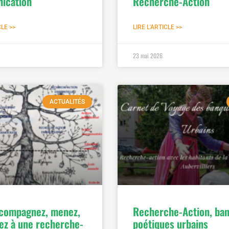
ication
Recherche-Action
CLE >>
LIRE L'ARTICLE >>
23 mai 2026
ACTUALITÉS
compagnez, menez,
Recherche-Action, ba
pez à une recherche-
poétiques urbains