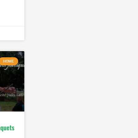
HOME
nquets