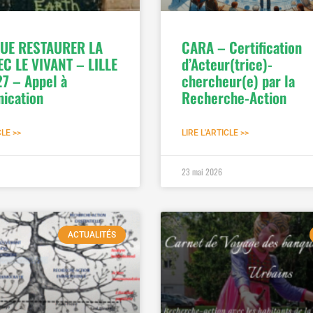
UE RESTAURER LA
CARA – Certification
EC LE VIVANT – LILLE
d’Acteur(trice)-
7 – Appel à
chercheur(e) par la
ication
Recherche-Action
CLE >>
LIRE L'ARTICLE >>
23 mai 2026
ACTUALITÉS