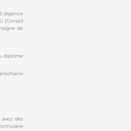
RES (Agence
U (Conseil
onsigne de
du diplôme
 prochaine
s avez des
formulaire