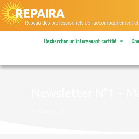
Aller
au
contenu
Réseau des professionnels de l'accompagnement et de
Rechercher un intervenant certifié
Con
Newsletter N°1 – M
14 mars 2009