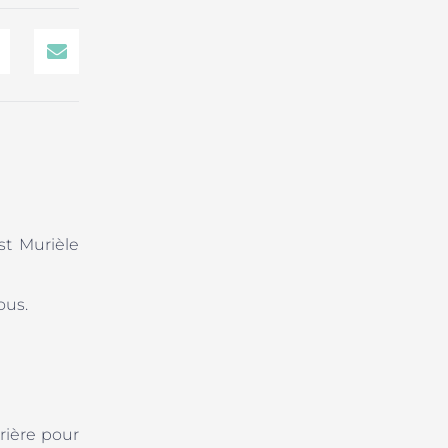
st Murièle
ous.
rière pour