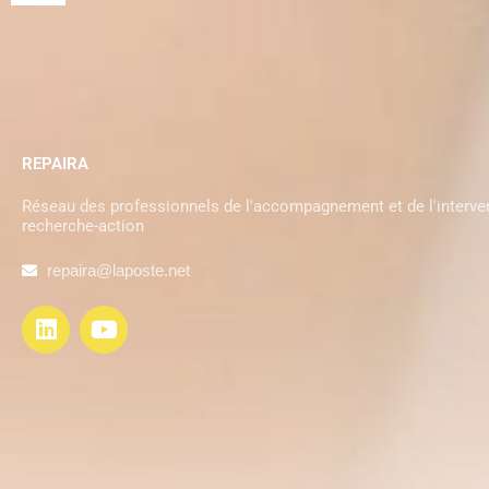
REPAIRA
Réseau des professionnels de l'accompagnement et de l'interven
recherche-action
repaira@laposte.net
L
Y
i
o
n
u
k
t
e
u
d
b
i
e
n