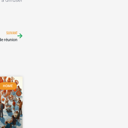
à diffuser
Suivant
SUIVANT
de réunion
HOME