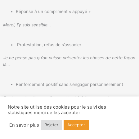
Réponse à un compliment « appuyé »
Merci, j’y suis sensible…
Protestation, refus de s’associer
Je ne pense pas qu’on puisse présenter les choses de cette façon
là…
Renforcement positif sans s’engager personnellement
C’est une situation que l’on peut tout à fait comprendre…
Notre site utilise des cookies pour le suivi des
statistiques merci de les accepter
Vérification de l’intention de votre interlocuteur
En savoir plus
Rejeter
Accepter
Que voulez-vous me faire dire ?