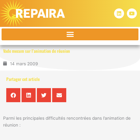
Aller
au
L
Y
i
o
contenu
n
u
k
t
e
u
d
b
i
e
n
Vade mecum sur l’animation de réunion
14 mars 2009
Partager cet article
Parmi les principales difficultés rencontrées dans l’animation de
réunion :